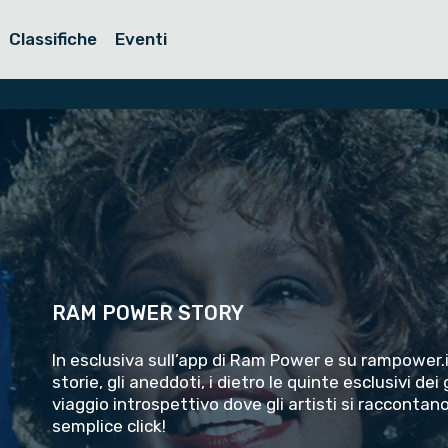
Classifiche
Eventi
RAM POWER STORY
In esclusiva sull’app di Ram Power e su rampower.i
storie, gli aneddoti, i dietro le quinte esclusivi de
viaggio introspettivo dove gli artisti si raccontan
semplice click!