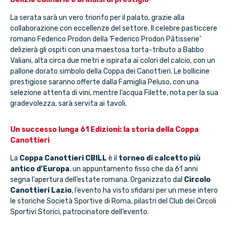
La serata sarà un vero trionfo per il palato, grazie alla
collaborazione con eccellenze del settore. Il celebre pasticcere
romano Federico Prodon della ‘Federico Prodon Pâtisserie’
delizierà gli ospiti con una maestosa torta-tributo a Babbo
Valiani, alta circa due metri e ispirata ai colori del calcio, con un
pallone dorato simbolo della Coppa dei Canottieri. Le bollicine
prestigiose saranno offerte dalla Famiglia Peluso, con una
selezione attenta di vini, mentre l’acqua Filette, nota per la sua
gradevolezza, sarà servita ai tavoli.
Un successo lunga 61 Edizioni: la storia della Coppa
Canottieri
La
Coppa Canottieri CBILL
è il
torneo di calcetto più
antico d’Europa
, un appuntamento fisso che da 61 anni
segna l’apertura dell’estate romana. Organizzato dal
Circolo
Canottieri Lazio
, l’evento ha visto sfidarsi per un mese intero
le storiche Società Sportive di Roma, pilastri del Club dei Circoli
Sportivi Storici, patrocinatore dell’evento.