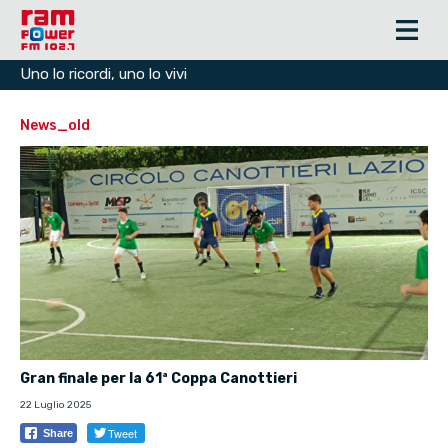
Uno lo ricordi, uno lo vivi
News_old
Gran finale per la 61ª Coppa Canottieri
22 Luglio 2025
Tweet
Share