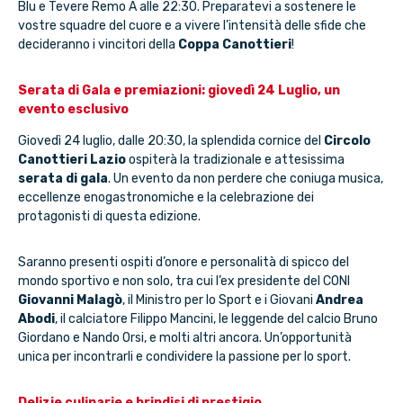
Blu e Tevere Remo A alle 22:30. Preparatevi a sostenere le
vostre squadre del cuore e a vivere l’intensità delle sfide che
decideranno i vincitori della
Coppa Canottieri
!
Serata di Gala e premiazioni: giovedì 24 Luglio, un
evento esclusivo
Giovedì 24 luglio, dalle 20:30, la splendida cornice del
Circolo
Canottieri Lazio
ospiterà la tradizionale e attesissima
serata di gala
. Un evento da non perdere che coniuga musica,
eccellenze enogastronomiche e la celebrazione dei
protagonisti di questa edizione.
Saranno presenti ospiti d’onore e personalità di spicco del
mondo sportivo e non solo, tra cui l’ex presidente del CONI
Giovanni Malagò
, il Ministro per lo Sport e i Giovani
Andrea
Abodi
, il calciatore Filippo Mancini, le leggende del calcio Bruno
Giordano e Nando Orsi, e molti altri ancora. Un’opportunità
unica per incontrarli e condividere la passione per lo sport.
Delizie culinarie e brindisi di prestigio