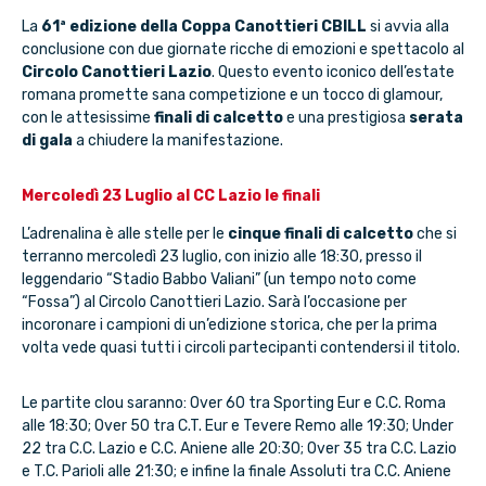
La
61ª edizione della Coppa Canottieri CBILL
si avvia alla
conclusione con due giornate ricche di emozioni e spettacolo al
Circolo Canottieri Lazio
. Questo evento iconico dell’estate
romana promette sana competizione e un tocco di glamour,
con le attesissime
finali di calcetto
e una prestigiosa
serata
di gala
a chiudere la manifestazione.
Mercoledì 23 Luglio al CC Lazio le finali
L’adrenalina è alle stelle per le
cinque finali di calcetto
che si
terranno mercoledì 23 luglio, con inizio alle 18:30, presso il
leggendario “Stadio Babbo Valiani” (un tempo noto come
“Fossa”) al Circolo Canottieri Lazio. Sarà l’occasione per
incoronare i campioni di un’edizione storica, che per la prima
volta vede quasi tutti i circoli partecipanti contendersi il titolo.
Le partite clou saranno: Over 60 tra Sporting Eur e C.C. Roma
alle 18:30; Over 50 tra C.T. Eur e Tevere Remo alle 19:30; Under
22 tra C.C. Lazio e C.C. Aniene alle 20:30; Over 35 tra C.C. Lazio
e T.C. Parioli alle 21:30; e infine la finale Assoluti tra C.C. Aniene