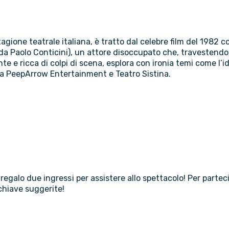
stagione teatrale italiana, è tratto dal celebre film del 19
 da Paolo Conticini), un attore disoccupato che, travestendo
 e ricca di colpi di scena, esplora con ironia temi come l’iden
da PeepArrow Entertainment e Teatro Sistina.
regalo due ingressi per assistere allo spettacolo! Per partec
chiave suggerite!