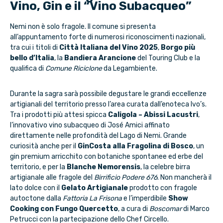
Vino, Gin e il “Vino Subacqueo”
Nemi non è solo fragole. Il comune si presenta
all’appuntamento forte di numerosi riconoscimenti nazionali,
tra cui i titoli di
Città Italiana del Vino 2025
,
Borgo più
bello d’Italia
, la
Bandiera Arancione
del Touring Club e la
qualifica di
Comune Riciclone
da Legambiente.
Durante la sagra sarà possibile degustare le grandi eccellenze
artigianali del territorio presso l’area curata dall’enoteca Ivo’s.
Tra i prodotti più attesi spicca
Caligola – Abissi Lacustri
,
l’innovativo vino subacqueo di José Amici affinato
direttamente nelle profondità del Lago di Nemi. Grande
curiosità anche per il
GinCosta alla Fragolina di Bosco
, un
gin premium arricchito con botaniche spontanee ed erbe del
territorio, e per la
Blanche Nemorensis
, la celebre birra
artigianale alle fragole del
Birrificio Podere 676
. Non mancherà il
lato dolce con il
Gelato Artigianale
prodotto con fragole
autoctone dalla
Fattoria La Frisona
e l’imperdibile
Show
Cooking con Fungo Quercetto
, a cura di
Boscomar
di Marco
Petrucci con la partecipazione dello Chef Circello.